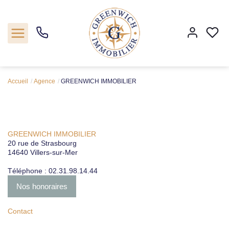
Accueil
Agence
GREENWICH IMMOBILIER
Acheter
Programmes neufs
GREENWICH IMMOBILIER
20 rue de Strasbourg
Estimer
14640
Villers-sur-Mer
Téléphone :
Notre agence
02.31.98.14.44
Nos honoraires
Nos actualités
Contact
Contact