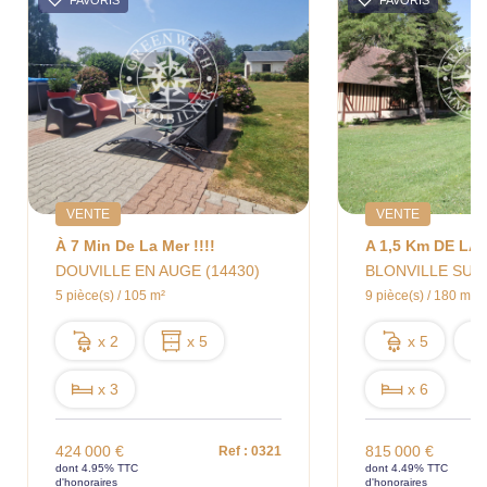
VENTE
VENTE
À 7 Min De La Mer !!!!
DOUVILLE EN AUGE (14430)
BLONVILLE SUR 
5 pièce(s) / 105 m²
9 pièce(s) / 180 m²
x 2
x 5
x 5
x 3
x 6
424 000 €
815 000 €
Ref : 0321
dont 4.95% TTC
dont 4.49% TTC
d'honoraires
d'honoraires