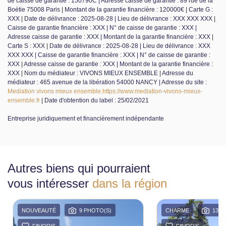
de caisse de garantie : 150790C | Adresse caisse de garantie : 89 rue de la
Boétie 75008 Paris | Montant de la garantie financière : 120000€ | Carte G :
XXX | Date de délivrance : 2025-08-28 | Lieu de délivrance : XXX XXX XXX |
Caisse de garantie financière : XXX | N° de caisse de garantie : XXX |
Adresse caisse de garantie : XXX | Montant de la garantie financière : XXX |
Carte S : XXX | Date de délivrance : 2025-08-28 | Lieu de délivrance : XXX
XXX XXX | Caisse de garantie financière : XXX | N° de caisse de garantie :
XXX | Adresse caisse de garantie : XXX | Montant de la garantie financière :
XXX | Nom du médiateur : VIVONS MIEUX ENSEMBLE | Adresse du
médiateur : 465 avenue de la libération 54000 NANCY | Adresse du site :
Mediation vivons mieux ensemble.https://www.mediation-vivons-mieux-
ensemble.fr
| Date d'obtention du label : 25/02/2021
Entreprise juridiquement et financièrement indépendante
Autres biens qui pourraient
vous intéresser
dans la région
NOUVEAUTÉ
9 PHOTO(S)
CHARME
13 P
FAVORIS
FAVORIS