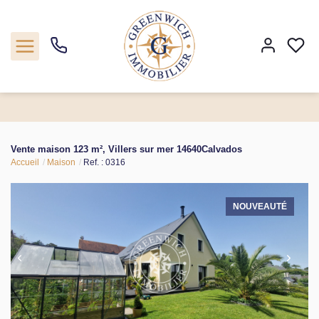
Acheter
Vente maison 123 m², Villers sur mer 14640Calvados
Accueil
Maison
Ref. : 0316
Programmes neufs
Estimer
NOUVEAUTÉ
Notre agence
Nos actualités
Contact