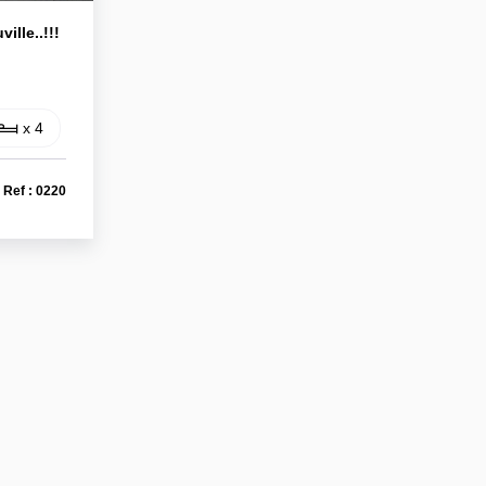
ille..!!!
x 4
Ref : 0220