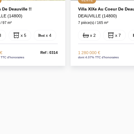
VENTE
 De Deauville !!
Villa XIXe Au Coeur De Deauv
LE (14800)
DEAUVILLE (14800)
 / 97 m²
7 pièce(s) / 165 m²
3
x 5
x 4
x 2
x 7
 €
1 280 000 €
Ref : 0314
 TTC d'honoraires
dont 4.07% TTC d'honoraires