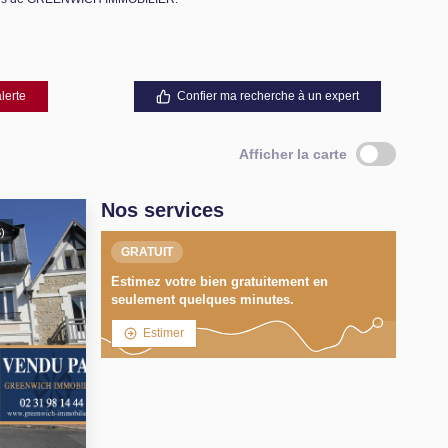
lerte
Confier ma recherche à un expert
Afficher la carte
Nos services
)
GRATUIT
Estimez votre bien gratuitement en
seulement quelques minutes.
Estimer