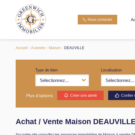
Ac
Nous contacter
Accueil
A vendre
Maison
DEAUVILLE
Type de bien
Localisation
Sélectionnez...
Sélectionnez...
Plus d'options
Créer une alerte
Confier 
Achat / Vente Maison DEAUVILLE
Sur notre site consultez les annonces immobilière de Maison à vend