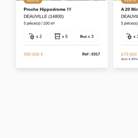
VENTE
VENTE
Proche Hippodrome !!!
A 20 Min
DEAUVILLE (14800)
DEAUVIL
5 pièce(s) / 100 m²
5 pièce(s)
x 2
x 5
x 3
x 
990 000 €
679 000
Ref : 0317
dont 4.46%