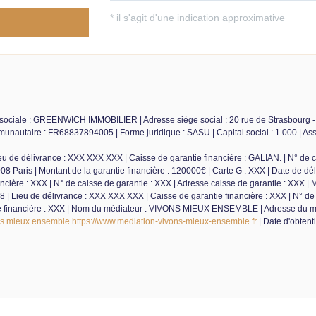
ociale : GREENWICH IMMOBILIER | Adresse siège social : 20 rue de Strasbourg - 
munautaire : FR68837894005 | Forme juridique : SASU | Capital social : 1 000 | A
u de délivrance : XXX XXX XXX | Caisse de garantie financière : GALIAN. | N° de 
08 Paris | Montant de la garantie financière : 120000€ | Carte G : XXX | Date de dél
cière : XXX | N° de caisse de garantie : XXX | Adresse caisse de garantie : XXX | 
28 | Lieu de délivrance : XXX XXX XXX | Caisse de garantie financière : XXX | N° de
ntie financière : XXX | Nom du médiateur : VIVONS MIEUX ENSEMBLE | Adresse du m
ns mieux ensemble.https://www.mediation-vivons-mieux-ensemble.fr
| Date d'obtenti