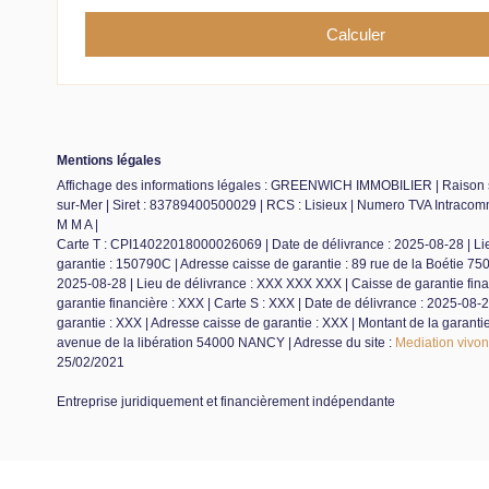
Mentions légales
Affichage des informations légales : GREENWICH IMMOBILIER | Raison s
sur-Mer | Siret : 83789400500029 | RCS : Lisieux | Numero TVA Intracom
M M A |
Carte T : CPI14022018000026069 | Date de délivrance : 2025-08-28 | Lie
garantie : 150790C | Adresse caisse de garantie : 89 rue de la Boétie 750
2025-08-28 | Lieu de délivrance : XXX XXX XXX | Caisse de garantie finan
garantie financière : XXX | Carte S : XXX | Date de délivrance : 2025-08-
garantie : XXX | Adresse caisse de garantie : XXX | Montant de la gara
avenue de la libération 54000 NANCY | Adresse du site :
Mediation vivo
25/02/2021
Entreprise juridiquement et financièrement indépendante