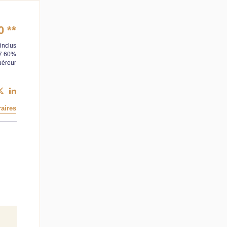
0
**
inclus
 7.60%
uéreur
aires