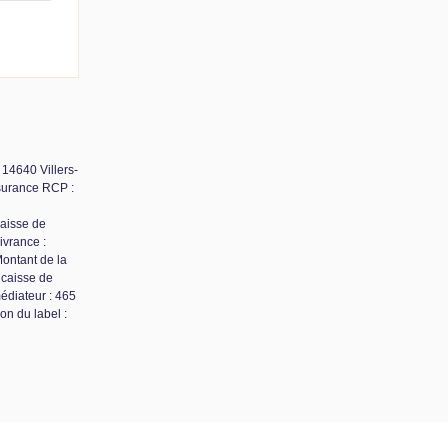
14640 Villers-
ssurance RCP :
caisse de
ivrance :
Montant de la
 caisse de
édiateur : 465
on du label :