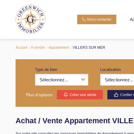
Ac
Nous contacter
Accueil
A vendre
Appartement
VILLERS SUR MER
Type de bien
Localisation
Sélectionnez...
Sélectionnez...
Plus d'options
Créer une alerte
Confier 
Achat / Vente Appartement VIL
Sur notre site consultez les annonces immobilière de Appartement 