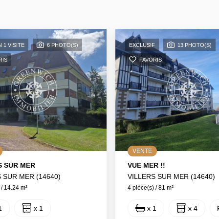
 1 VISITE
6 PHOTO(S)
EXCLUSIF
13 PHOTO(S)
RIS
FAVORIS
VENTE
S SUR MER
VUE MER !!
 SUR MER (14640)
VILLERS SUR MER (14640)
 / 14.24 m²
4 pièce(s) / 81 m²
1
x 1
x 1
x 4