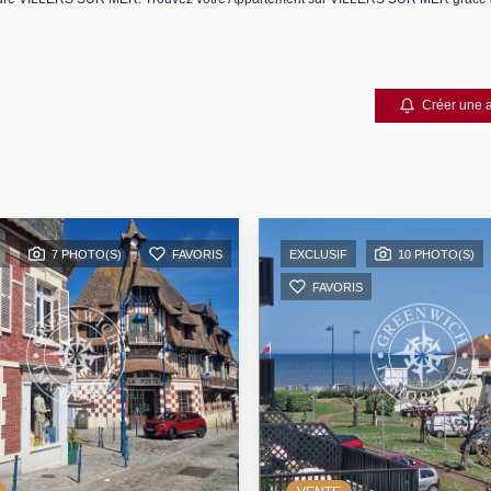
Créer une a
F
7 PHOTO(S)
FAVORIS
EXCLUSIF
10 PHOTO(S)
FAVORIS