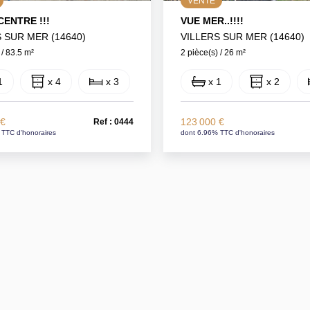
VENTE
CENTRE !!!
VUE MER..!!!!
 SUR MER (14640)
VILLERS SUR MER (14640)
 / 83.5 m²
2 pièce(s) / 26 m²
1
x 4
x 3
x 1
x 2
 €
123 000 €
Ref : 0444
 TTC d'honoraires
dont 6.96% TTC d'honoraires