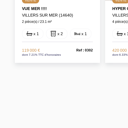
VENTE
VENTE
VUE MER !!!!
HYPER 
VILLERS SUR MER (14640)
VILLERS
2 pièce(s) / 23.1 m²
4 pièce(s)
x 1
x 2
x 1
x 
119 000 €
420 000
Ref : 0302
dont 7.21% TTC d'honoraires
dont 6.33%