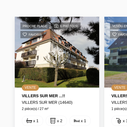
PROCHE PLAGE
6 PHOTO(S)
VENDU EN
FAVORIS
FAVO
VENTE
VENTE
VILLERS SUR MER ...!!
VILLER
VILLERS SUR MER (14640)
VILLERS
2 pièce(s) / 27 m²
1 pièce(s)
x 1
x 2
x 1
x 