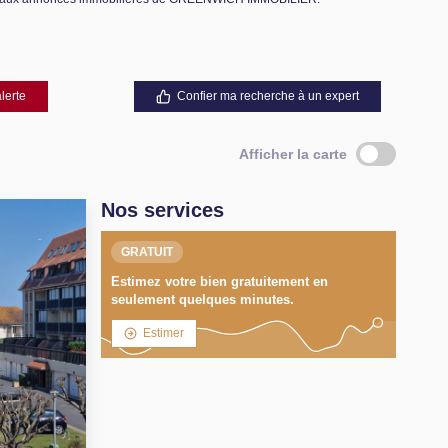
lerte
Confier ma recherche à un expert
Afficher la carte
Nos services
GRATUIT
Estimez votre bien gratuitement en
seulement quelques minutes.
Estimer