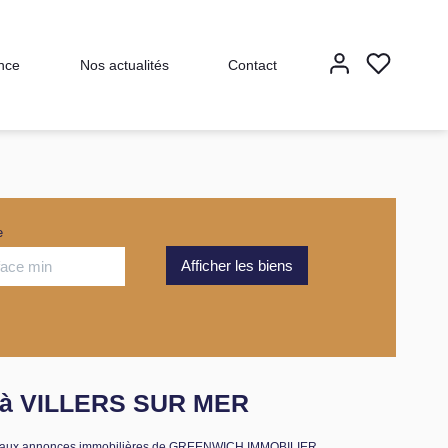
nce
Nos actualités
Contact
e
e à VILLERS SUR MER
âce aux annonces immobilières de GREENWICH IMMOBILIER.