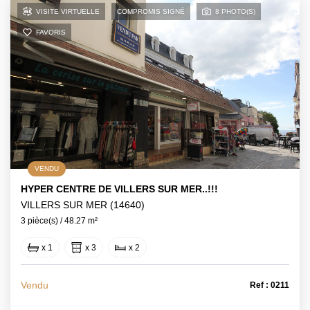
VISITE VIRTUELLE
COMPROMIS SIGNÉ
8 PHOTO(S)
FAVORIS
VENDU
HYPER CENTRE DE VILLERS SUR MER..!!!
VILLERS SUR MER (14640)
3 pièce(s) / 48.27 m²
x 1
x 3
x 2
Vendu
Ref : 0211