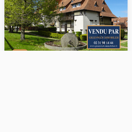
VENDU
APPARTEMENT DE 3 PIECES TERRASSE, BALCON..!!
VILLERS SUR MER (14640)
3 pièce(s) / 43 m²
x 1
x 3
x 2
Vendu
Ref : 0158