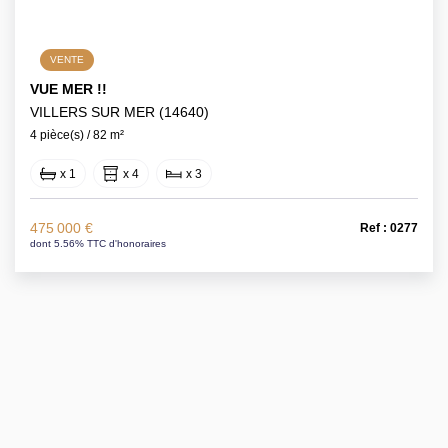
VENTE
VUE MER !!
VILLERS SUR MER (14640)
4 pièce(s) / 82 m²
x 1
x 4
x 3
475 000 €
Ref : 0277
dont 5.56% TTC d'honoraires