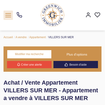
Accueil
A vendre
Appartement
VILLERS SUR MER
Acheter
Programmes neufs
Plus d'options
Modifier ma recherche
Créer une alerte
Besoin d'aide
Estimer
Notre agence
Achat / Vente Appartement
VILLERS SUR MER - Appartement
Nos actualités
a vendre à VILLERS SUR MER
Contact