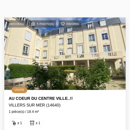
NOUVEAU
5 PHOTO(S)
FAVORIS
VENTE
AU COEUR DU CENTRE VILLE..!!
VILLERS SUR MER (14640)
1 pièce(s) / 18.4 m²
x 1
x 1