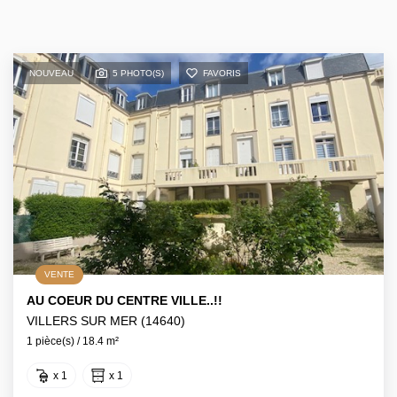
NOUVEAU
5 PHOTO(S)
FAVORIS
VENTE
AU COEUR DU CENTRE VILLE..!!
VILLERS SUR MER (14640)
1 pièce(s) / 18.4 m²
x 1
x 1