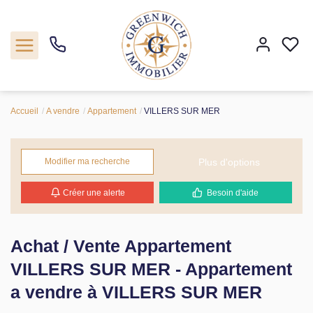
Accueil
A vendre
Appartement
VILLERS SUR MER
Acheter
Programmes neufs
Plus d'options
Modifier ma recherche
Créer une alerte
Besoin d'aide
Estimer
Notre agence
Achat / Vente Appartement
VILLERS SUR MER - Appartement
Nos actualités
a vendre à VILLERS SUR MER
Contact