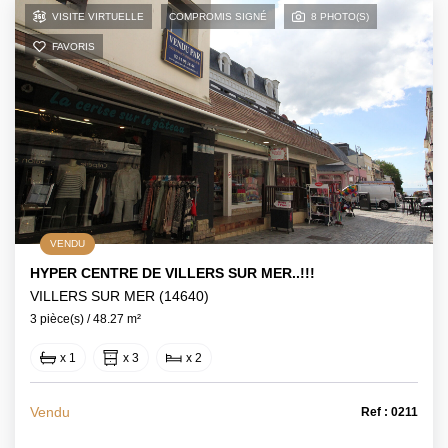
VISITE VIRTUELLE
COMPROMIS SIGNÉ
8 PHOTO(S)
FAVORIS
VENDU
HYPER CENTRE DE VILLERS SUR MER..!!!
VILLERS SUR MER (14640)
3 pièce(s) / 48.27 m²
x 1
x 3
x 2
Vendu
Ref : 0211