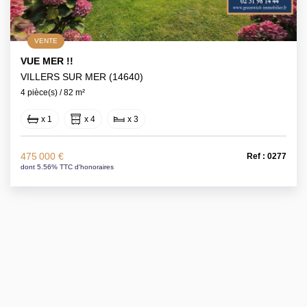
VENTE
VUE MER !!
VILLERS SUR MER (14640)
4 pièce(s) / 82 m²
x 1
x 4
x 3
475 000 €
Ref : 0277
dont 5.56% TTC d'honoraires