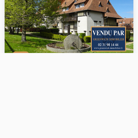
VENDU
APPARTEMENT DE 3 PIECES TERRASSE, BALCON..!!
VILLERS SUR MER (14640)
3 pièce(s) / 43 m²
x 1
x 3
x 2
Vendu
Ref : 0158