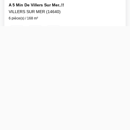
A 5 Min De Villers Sur Mer..!!
VILLERS SUR MER (14640)
6 pièce(s) / 168 m²
x 2
x 6
x 4
598 000 €
Ref : 0245
dont 4.91% TTC d'honoraires