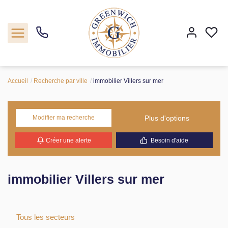
Accueil
Recherche par ville
immobilier Villers sur mer
Acheter
Programmes neufs
Plus d'options
Modifier ma recherche
Créer une alerte
Besoin d'aide
Estimer
Notre agence
immobilier Villers sur mer
Nos actualités
Tous les secteurs
Contact