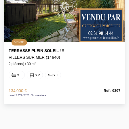
VENTE
TERRASSE PLEIN SOLEIL !!!
VILLERS SUR MER (14640)
2 pièce(s) / 30 m²
x 1
x 2
x 1
134 000 €
Ref : 0307
dont 7.2% TTC d'honoraires