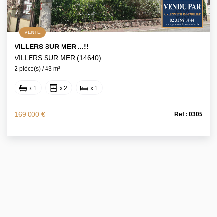
VENTE
VILLERS SUR MER ...!!
VILLERS SUR MER (14640)
2 pièce(s) / 43 m²
x 1
x 2
x 1
169 000 €
Ref : 0305