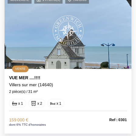
VENTE
VUE MER ....!!!!
Villers sur mer (14640)
2 pièce(s) / 31 m²
x 1
x 2
x 1
159 000 €
Ref : 0301
dont 6% TTC d'honoraires