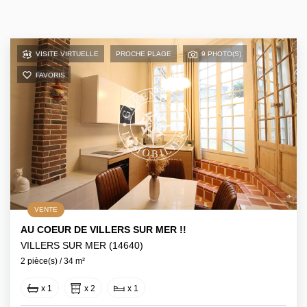
VISITE VIRTUELLE
PROCHE PLAGE
9 PHOTO(S)
FAVORIS
VENTE
AU COEUR DE VILLERS SUR MER !!
VILLERS SUR MER (14640)
2 pièce(s) / 34 m²
x 1
x 2
x 1